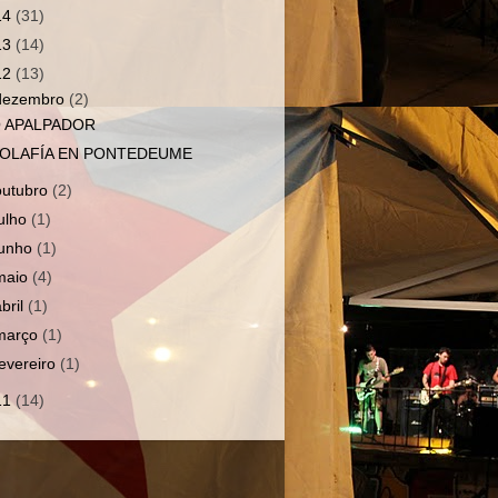
14
(31)
13
(14)
12
(13)
dezembro
(2)
 APALPADOR
OLAFÍA EN PONTEDEUME
outubro
(2)
julho
(1)
junho
(1)
maio
(4)
abril
(1)
março
(1)
fevereiro
(1)
11
(14)