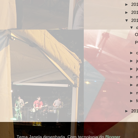
►
20
►
20
▼
20
▼
O
P
►
►
►
►
►
►
►
►
20
Tema Janela desenhada. Com tecnologia do
Blogger
.