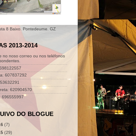
sta 8 Baixo. Pontedeume. GZ
AS 2013-2014
e no noso correo ou nos teléfonos
pondentes.
 698122557
ra: 607837292
653632291
reta: 620904570
s: 696555997
UIVO DO BLOGUE
16
(7)
15
(29)