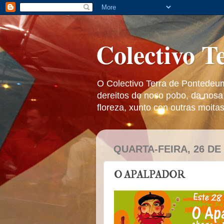
Colectivo T
O Colectivo Terra de Pontedeu
dereitos do noso pobo, da nosa
floreza, xunto con outras moita
QUARTA-FEIRA, 26 DE
O APALPADOR