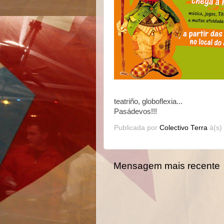
teatriño, globoflexia...
Pasádevos!!!
Publicada por
Colectivo Terra
à(s)
Mensagem mais recente