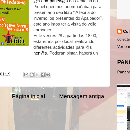
@s
compañeir@s
da Gentalha do
Pichel quen nos acompañaban para
presentar o seu libro " A teoria do
inverno, os presentes do Apalpador",
este ano imos ter a visita do vello
carboeiro.
Col
Este venres 28 a partir das 18:00,
colect
estaremos polo local realizando
Ver o 
diferentes actividades para @s
nen@s
. Poderán pintar, haberá un
PAN
Panch
01:19
Página inicial
Mensagem antiga