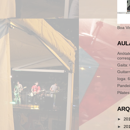
Boa Vi
AUL
Anótat
corres
Gaita:
Guitar
Ioga: 
Pandei
Pilate
ARQ
►
20
►
20