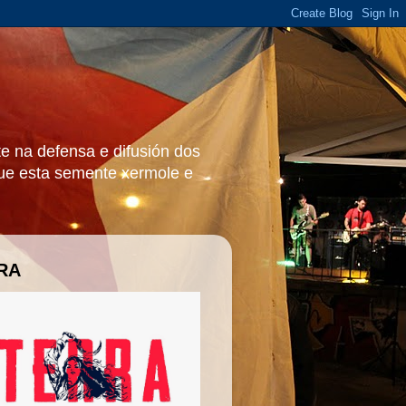
e na defensa e difusión dos
que esta semente xermole e
RA